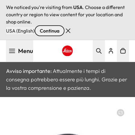
We noticed you're visiting from
USA
. Choose a different
country or region to view content for your location and
shop online.
USA (English)
Continua
Salta
Menu
al
contenuto
Leica logo - Home
principale
Avviso importante:
Attualmente i tempi di
consegna potrebbero essere più lunghi. Grazie per
la vostra comprensione e pazienza.