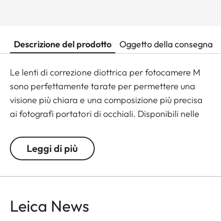
Descrizione del prodotto
Oggetto della consegna
Le lenti di correzione diottrica per fotocamere M
sono perfettamente tarate per permettere una
visione più chiara e una composizione più precisa
ai fotografi portatori di occhiali. Disponibili nelle
gradazioni di +/- 0.5, 1, 1.5, 2 e 3 diottrie, tendendo
conto che il mirino della M è pre-tarato su una
Leggi di più
correzione di - 0.5 in modo da favorire la visuale
sulle medie distanze.
Leica News