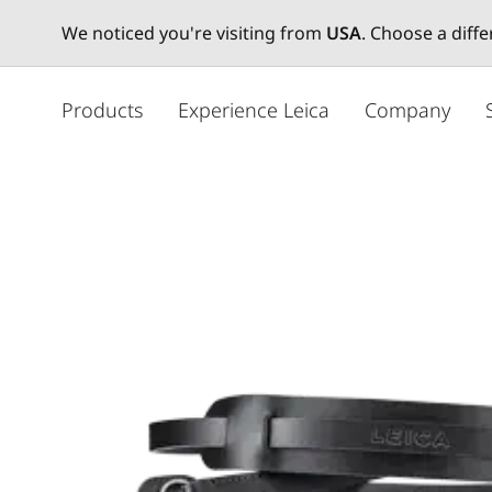
We noticed you're visiting from
USA
. Choose a diff
メ
イ
Products
Experience Leica
Company
ン
コ
ン
テ
ン
ツ
に
移
動