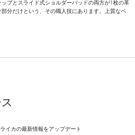
ラップとスライド式ショルダーパッドの両方が1枚の革
け部分だけという、その職人技にあります。上質なベ
むほどに柔らかくしなやかになり、独特の風合いが出
のロゴが控えめに型押しされています。すべてのM型
ース
ライカの最新情報をアップデート