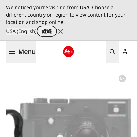
We noticed you're visiting from
USA
. Choose a
different country or region to view content for your
location and shop online.
USA (English)
継続
メ
Menu
イ
ン
Leica logo - Home
コ
ン
テ
ン
ツ
に
移
動