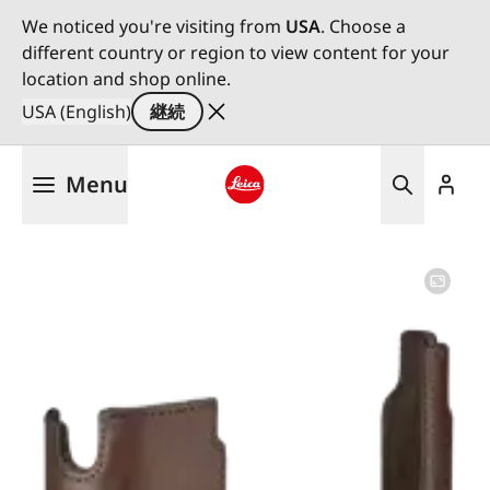
We noticed you're visiting from
USA
. Choose a
different country or region to view content for your
location and shop online.
USA (English)
継続
メ
Menu
イ
ン
Leica logo - Home
コ
ン
テ
ン
ツ
に
移
動