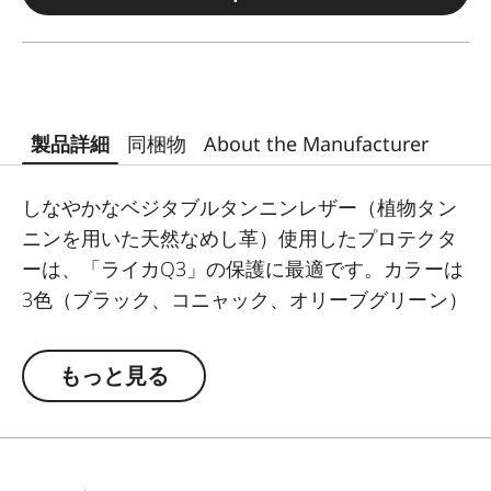
製品詳細
同梱物
About the Manufacturer
しなやかなベジタブルタンニンレザー（植物タン
ニンを用いた天然なめし革）使用したプロテクタ
ーは、「ライカQ3」の保護に最適です。カラーは
3色（ブラック、コニャック、オリーブグリーン）
から選択できます。 プロテクターは簡単に着脱で
き、装着した状態ですべての操作ボタンにアクセ
もっと見る
スできます。ショルダーストラップ、リストスト
ラップ、サムレストなどのカメラアクセサリーと
の併用も可能です。また、底面のフラップからバ
ッテリーの取り外しができるだけでなく、予備の