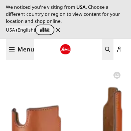
We noticed you're visiting from
USA
. Choose a
different country or region to view content for your
location and shop online.
USA (English)
継続
メ
Menu
イ
ン
Leica logo - Home
コ
ン
テ
ン
ツ
に
移
動