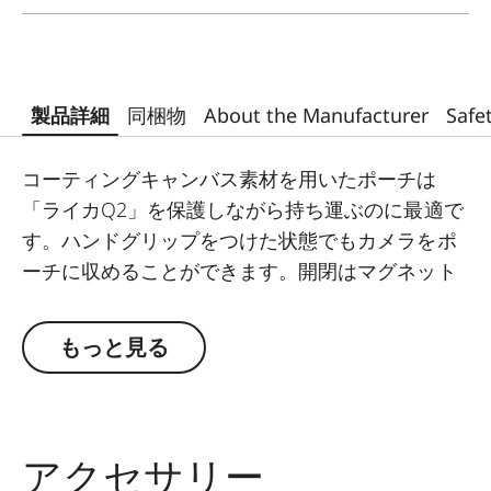
製品詳細
同梱物
About the Manufacturer
Safe
コーティングキャンバス素材を用いたポーチは
「ライカQ2」を保護しながら持ち運ぶのに最適で
す。ハンドグリップをつけた状態でもカメラをポ
ーチに収めることができます。開閉はマグネット
式です。カラーはミッドナイトブルー、ストーン
グレー、レッドの3色をラインアップしています。
もっと見る
アクセサリー