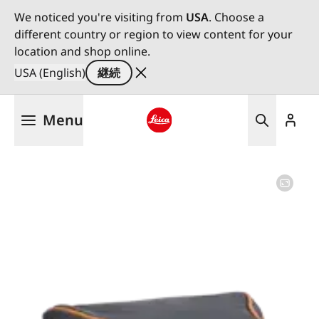
We noticed you're visiting from
USA
. Choose a
different country or region to view content for your
location and shop online.
USA (English)
継続
メ
Menu
イ
ン
Leica logo - Home
コ
ン
テ
ン
ツ
に
移
動