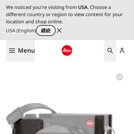
We noticed you're visiting from
USA
. Choose a
different country or region to view content for your
location and shop online.
USA (English)
継続
メ
Menu
イ
ン
Leica logo - Home
コ
ン
テ
ン
ツ
に
移
動