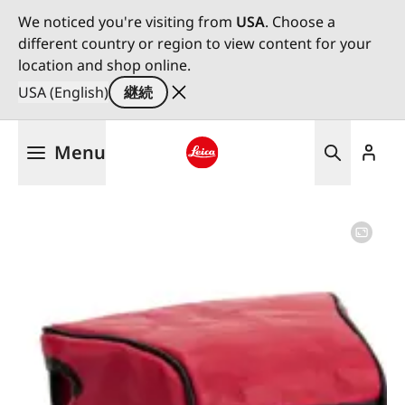
We noticed you're visiting from
USA
. Choose a
different country or region to view content for your
location and shop online.
USA (English)
継続
メ
Menu
イ
ン
Leica logo - Home
コ
ン
テ
ン
ツ
に
移
動