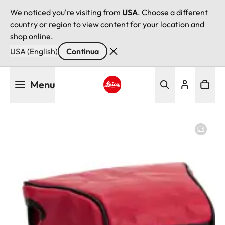
We noticed you're visiting from
USA
. Choose a different
country or region to view content for your location and
shop online.
USA (English)
Continua
Salta
Menu
al
contenuto
Leica logo - Home
principale