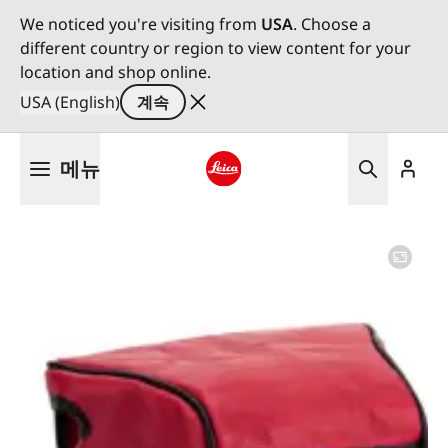
We noticed you're visiting from
USA
. Choose a
different country or region to view content for your
location and shop online.
USA (English)
계속
주
메뉴
요
콘
Leica logo - Home
텐
츠
로
건
너
뛰
기