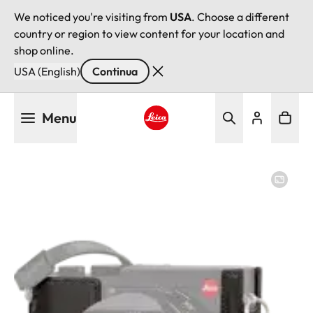
We noticed you're visiting from
USA
. Choose a different
country or region to view content for your location and
shop online.
USA (English)
Continua
Salta
Menu
al
contenuto
Leica logo - Home
principale