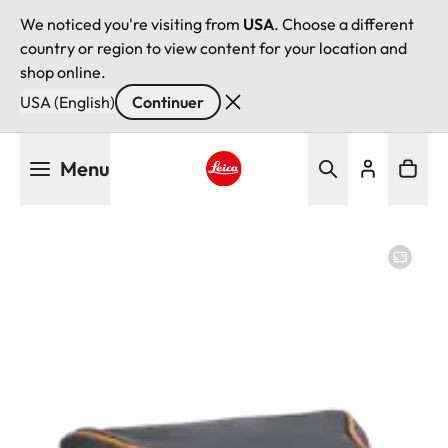
We noticed you're visiting from
USA
. Choose a different
country or region to view content for your location and
shop online.
USA (English)
Continuer
Aller
Menu
au
contenu
Leica logo - Home
principal