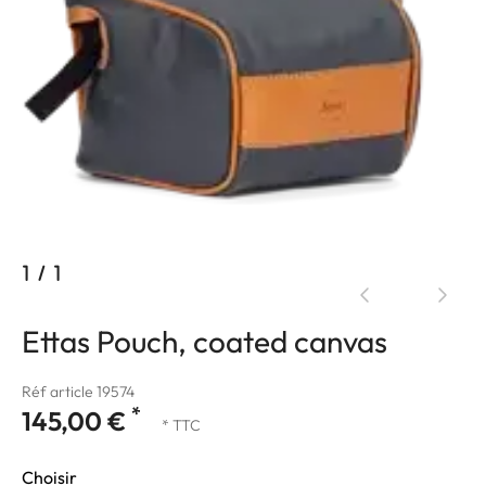
1
/
1
Ettas Pouch, coated canvas
Réf article 19574
*
145,00 €
* TTC
Choisir