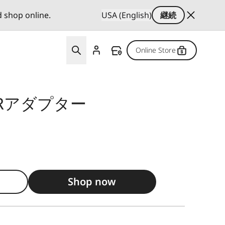
d shop online.
USA (English)
継続
Online Store
)用Rアダプター
Shop now