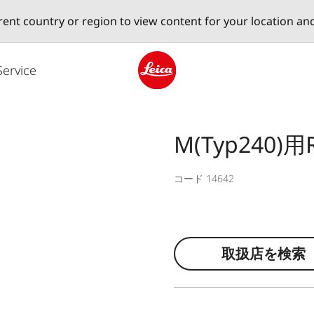
erent country or region to view content for your location an
Service
Leica logo - Home
M(Typ240
コード 14642
取扱店を検索