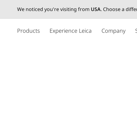
We noticed you're visiting from
USA
. Choose a diff
メ
イ
Products
Experience Leica
Company
ン
コ
ン
テ
ン
ツ
に
移
動