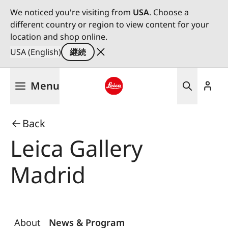
We noticed you're visiting from
USA
. Choose a
different country or region to view content for your
location and shop online.
USA (English)
継続
メ
Menu
イ
ン
Leica logo - Home
コ
Back
ン
テ
Leica Gallery
ン
ツ
Madrid
に
移
動
About
News & Program