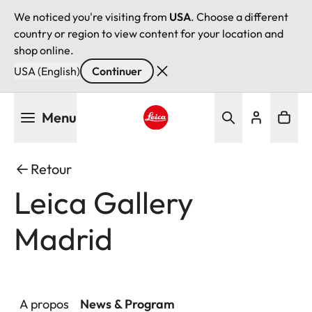
We noticed you're visiting from
USA
. Choose a different
country or region to view content for your location and
shop online.
USA (English)
Continuer
Aller
Menu
au
contenu
Leica logo - Home
principal
Retour
Leica Gallery
Madrid
A propos
News & Program