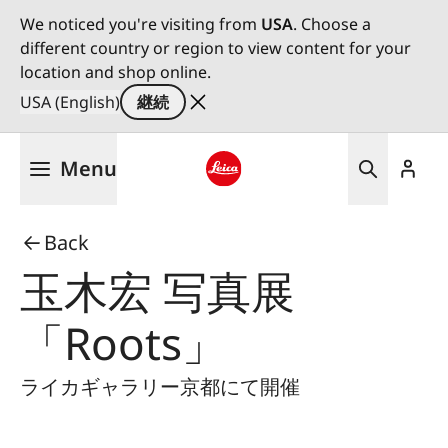
We noticed you're visiting from
USA
. Choose a
different country or region to view content for your
location and shop online.
USA (English)
継続
メ
Menu
イ
ン
Leica logo - Home
コ
Back
ン
テ
玉木宏 写真展
ン
ツ
「Roots」
に
移
ライカギャラリー京都にて開催
動