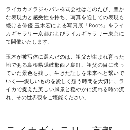
ライカカメラジャパン株式会社はこのたび、豊か
な表現力と感受性を持ち、写真を通しての表現も
続ける俳優 玉木宏による写真展「Roots」をライ
カギャラリー京都
およびライカギャラリー東京
に
て開催いたします。
玉木が被写体に選んだのは、祖父が生まれ育った
地である島根県隠岐郡西ノ島町。祖父の目に映っ
ていた景色を残し、生きた証しを未来へと繋いで
いく──愛しいものを愛しく想う時間を大切に、ラ
イカで捉えた美しい風景と穏やかに流れる時の流
れ、その世界観をご堪能ください。