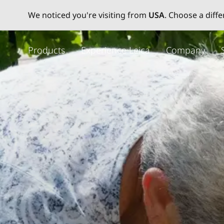
We noticed you're visiting from
USA
. Choose a diff
メ
イ
Products
Experience Leica
Company
ン
コ
ン
テ
ン
ツ
に
移
動