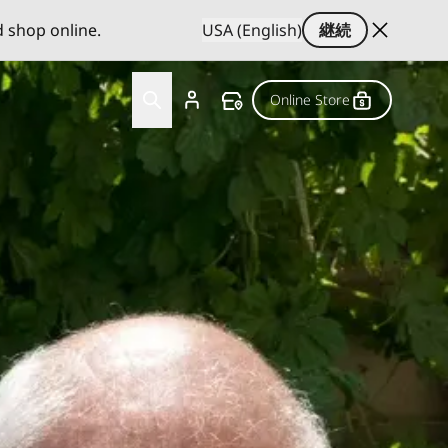
d shop online.
USA (English)
継続
Online Store