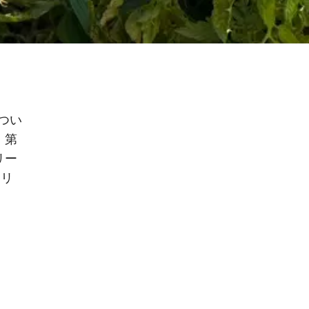
つい
、第
リー
メリ