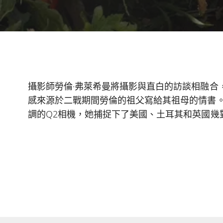
攝影師勞倫·弗萊希曼將攝影與直白的訪談相融合
感來源於二戰期間勞倫的祖父寫給其祖母的情書。
調的Q2相機，她捕捉下了美國、土耳其和英國幾