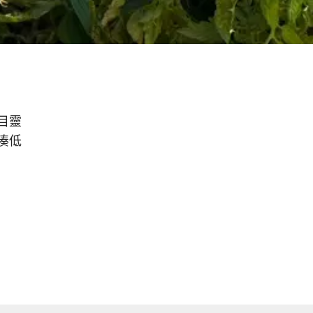
目靈
湊低