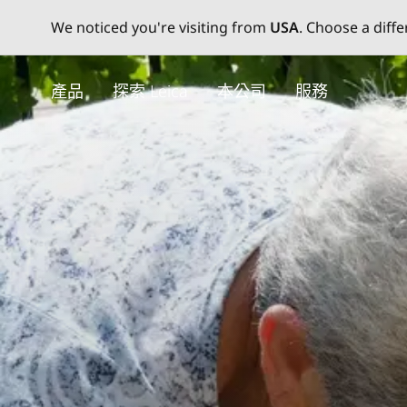
We noticed you're visiting from
USA
. Choose a diff
Skip
to
產品
探索 Leica
本公司
服務
main
content