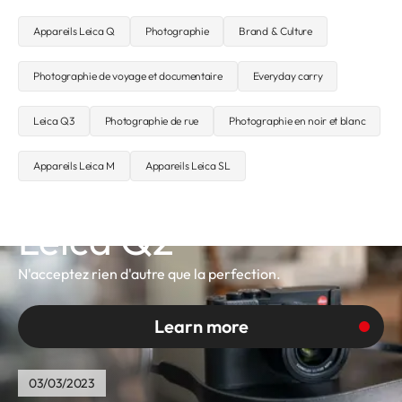
Appareils Leica Q
Photographie
Brand & Culture
Photographie de voyage et documentaire
Everyday carry
Leica Q3
Photographie de rue
Photographie en noir et blanc
Appareils Leica M
Appareils Leica SL
Leica Q2
N'acceptez rien d'autre que la perfection.
Learn more
03/03/2023