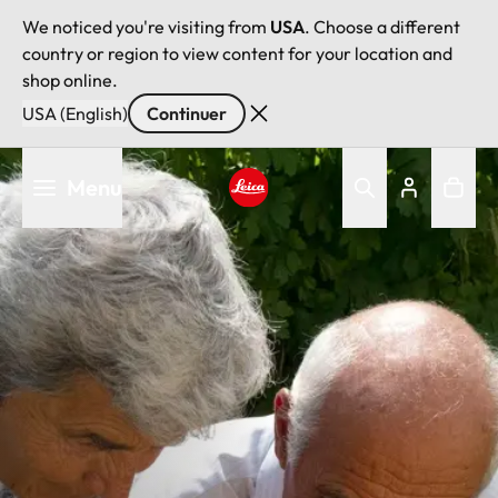
We noticed you're visiting from
USA
. Choose a different
country or region to view content for your location and
shop online.
USA (English)
Continuer
Aller
Menu
au
contenu
Leica logo - Home
principal