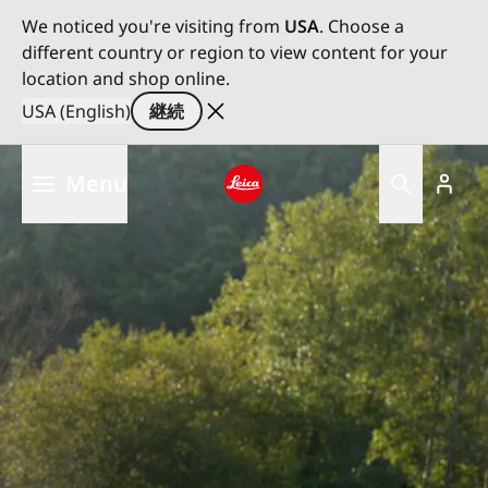
We noticed you're visiting from
USA
. Choose a
different country or region to view content for your
location and shop online.
USA (English)
継続
メ
Menu
イ
ン
Leica logo - Home
コ
ン
テ
ン
ツ
に
移
動