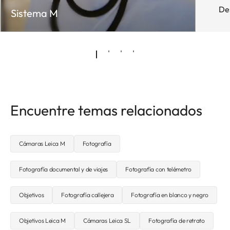
De
Sistema M
Encuentre temas relacionados
Cámaras Leica M
Fotografía
Fotografía documental y de viajes
Fotografía con telémetro
Objetivos
Fotografía callejera
Fotografía en blanco y negro
Objetivos Leica M
Cámaras Leica SL
Fotografía de retrato