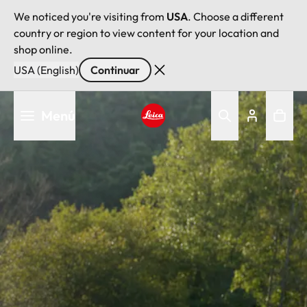
We noticed you're visiting from
USA
. Choose a different
country or region to view content for your location and
shop online.
USA (English)
Continuar
Pasar
Menú
al
contenido
Leica logo - Home
principal