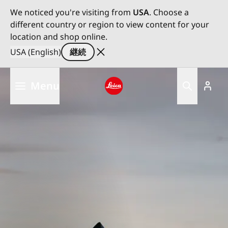
We noticed you're visiting from
USA
. Choose a
different country or region to view content for your
location and shop online.
USA (English)
継続
メ
Menu
イ
ン
Leica logo - Home
コ
ン
テ
ン
ツ
に
移
動