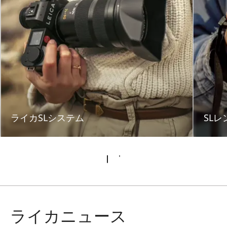
ライカSLシステム
SLレ
ライカニュース