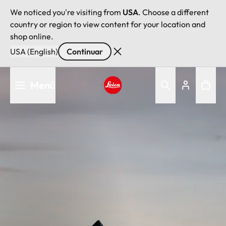
We noticed you're visiting from
USA
. Choose a different
country or region to view content for your location and
shop online.
USA (English)
Continuar
Pasar
Menú
al
contenido
Leica logo - Home
principal