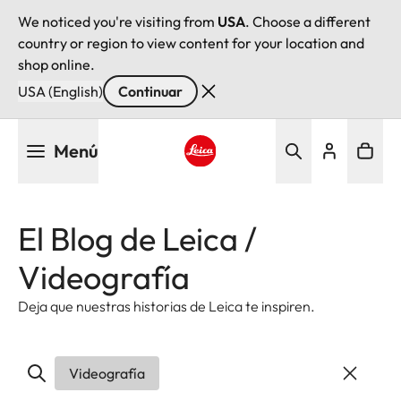
We noticed you're visiting from
USA
. Choose a different
country or region to view content for your location and
shop online.
USA (English)
Continuar
Pasar
Menú
al
contenido
Leica logo - Home
principal
El Blog de Leica /
Videografía
Deja que nuestras historias de Leica te inspiren.
Videografía