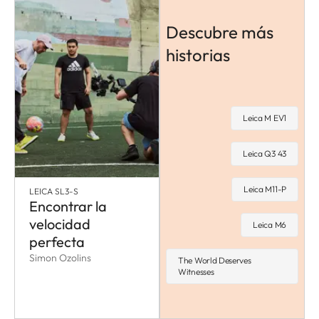
Descubre más
historias
Leica M EV1
Leica Q3 43
Leica M11-P
LEICA SL3-S
Encontrar la
velocidad
Leica M6
perfecta
Simon Ozolins
The World Deserves
Witnesses