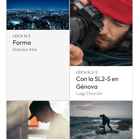
LEICA SL3
Forma
Daisuke Abe
LEICA SL2-S
Con la SL2-S en
Génova
Luigi Chiurchi