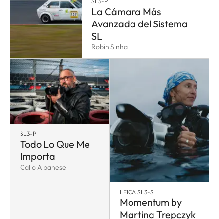
SL3-P
La Cámara Más
Avanzada del Sistema
SL
Robin Sinha
SL3-P
Todo Lo Que Me
Importa
Callo Albanese
LEICA SL3-S
Momentum by
Martina Trepczyk