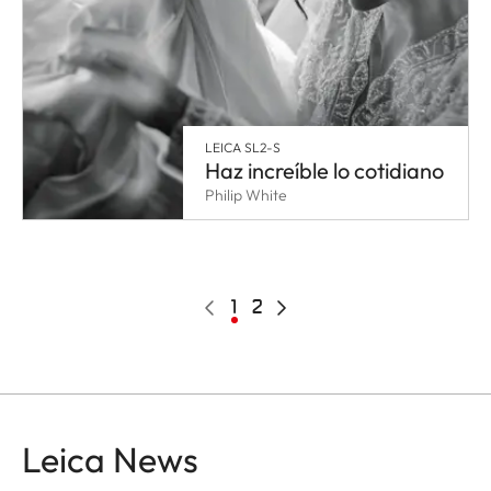
LEICA SL2-S
Haz increíble lo cotidiano
Philip White
Pagination
Página
Página
1
Page
2
Siguiente
anterior
actual
página
Leica News