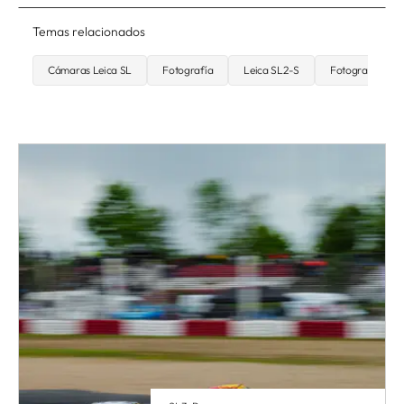
Temas relacionados
Cámaras Leica SL
Fotografía
Leica SL2-S
Fotografía docu