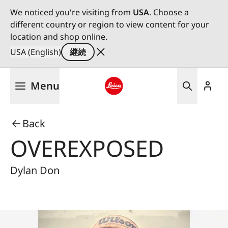
We noticed you're visiting from
USA
. Choose a
different country or region to view content for your
location and shop online.
USA (English)
継続
メ
Menu
イ
ン
Leica logo - Home
コ
Back
ン
テ
OVEREXPOSED
ン
ツ
Dylan Don
に
移
動