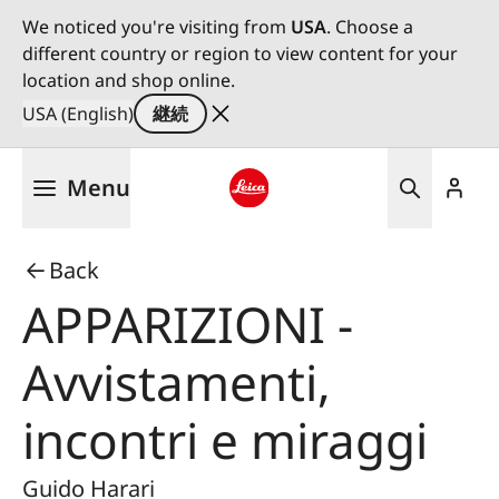
We noticed you're visiting from
USA
. Choose a
different country or region to view content for your
location and shop online.
USA (English)
継続
メ
Menu
イ
ン
Leica logo - Home
コ
Back
ン
テ
APPARIZIONI -
ン
ツ
Avvistamenti,
に
移
incontri e miraggi
動
Guido Harari