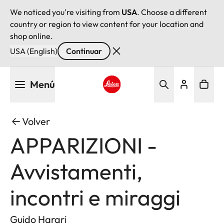
We noticed you're visiting from
USA
. Choose a different
country or region to view content for your location and
shop online.
USA (English)
Continuar
Pasar
Menú
al
contenido
Leica logo - Home
principal
Volver
APPARIZIONI -
Avvistamenti,
incontri e miraggi
Guido Harari