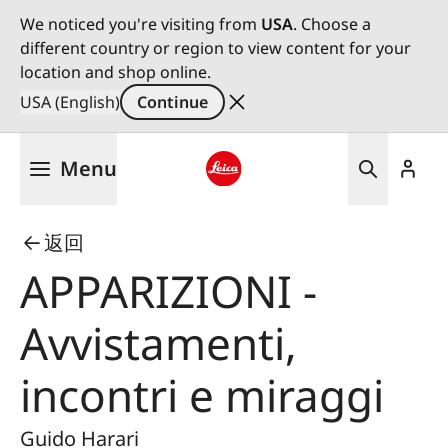
We noticed you're visiting from
USA
. Choose a
different country or region to view content for your
location and shop online.
USA (English)
Continue
Skip
Menu
to
main
Leica logo - Home
content
返回
APPARIZIONI -
Avvistamenti,
incontri e miraggi
Guido Harari