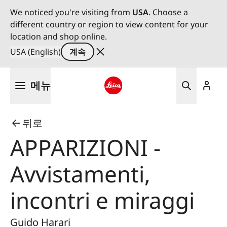
We noticed you're visiting from
USA
. Choose a
different country or region to view content for your
location and shop online.
USA (English)
계속
주
메뉴
요
콘
Leica logo - Home
텐
뒤로
츠
로
APPARIZIONI -
건
너
Avvistamenti,
뛰
기
incontri e miraggi
Guido Harari