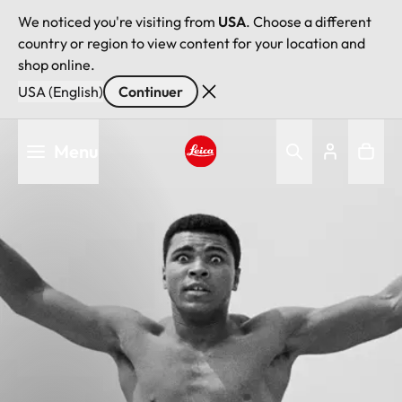
We noticed you're visiting from
USA
. Choose a different
country or region to view content for your location and
shop online.
USA (English)
Continuer
Aller
Menu
au
contenu
Leica logo - Home
principal