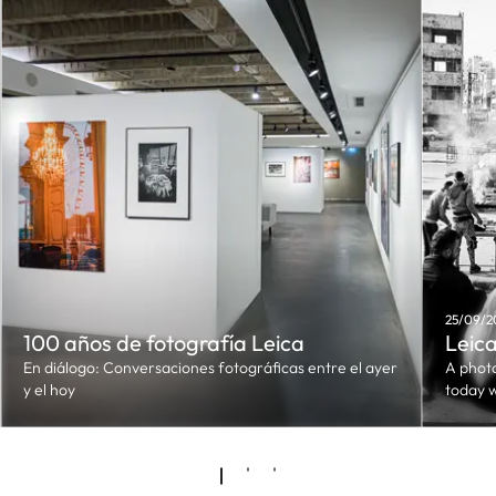
25/09/20
100 años de fotografía Leica
Leica
En diálogo: Conversaciones fotográficas entre el ayer
A phot
y el hoy
today 