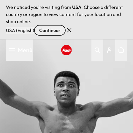
We noticed you're visiting from
USA
. Choose a different
country or region to view content for your location and
shop online.
USA (English)
Continuar
Pasar
Menú
al
contenido
Leica logo - Home
principal