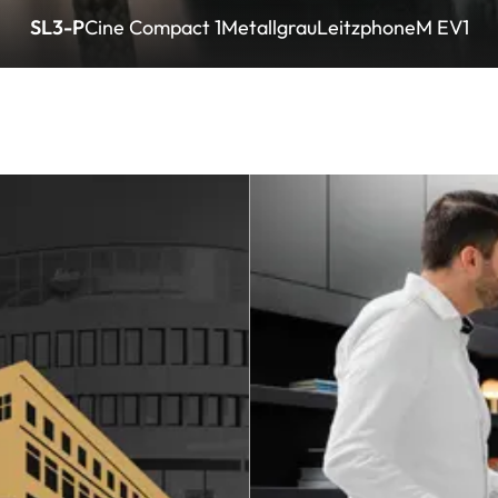
SL3-P
Cine Compact 1
Metallgrau
Leitzphone
M EV1