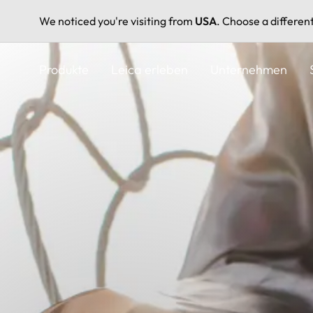
We noticed you're visiting from
USA
. Choose a differen
Direkt
zum
Produkte
Leica erleben
Unternehmen
Inhalt