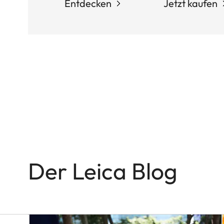
Entdecken
Jetzt kaufen
Q-
KAMERAS
In
the
Name
of
Colour
and
Light
Der Leica Blog
Victor
M.
Perez