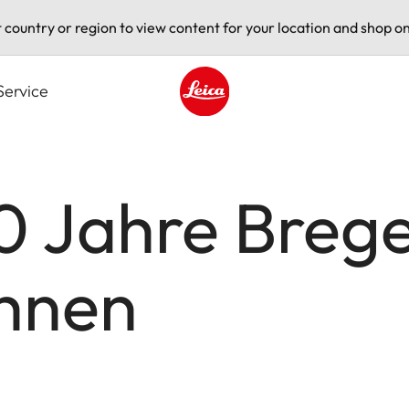
t country or region to view content for your location and shop on
Service
Leica logo - Home
80 Jahre Breg
ühnen