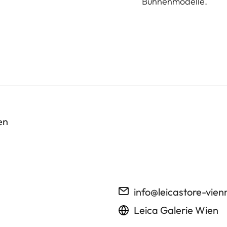
Bühnenmodelle.
en
info@leicastore-vie
Leica Galerie Wien