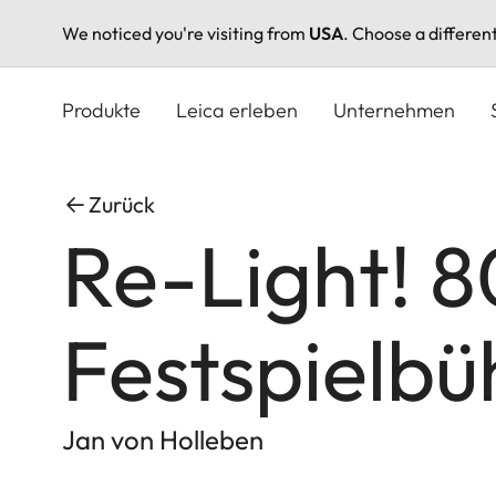
We noticed you're visiting from
USA
. Choose a differen
Direkt
zum
Produkte
Leica erleben
Unternehmen
Inhalt
Zurück
Re-Light! 
Festspielb
Jan von Holleben