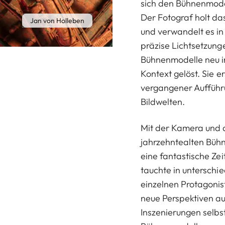
sich den Bühnenmode
Der Fotograf holt das
Jan von Holleben
und verwandelt es in 
präzise Lichtsetzung
Bühnenmodelle neu in
Kontext gelöst. Sie 
vergangener Aufführ
Bildwelten.
Mit der Kamera und a
jahrzehntealten Bühne
eine fantastische Zei
tauchte in unterschi
einzelnen Protagonist
neue Perspektiven au
Inszenierungen selbst