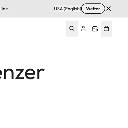
line.
USA (English)
Weiter
enzer