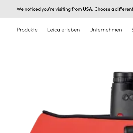
We noticed you're visiting from
USA
. Choose a differen
Direkt
zum
Produkte
Leica erleben
Unternehmen
Inhalt