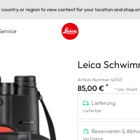
t country or region to view content for your location and shop on
Service
Leica logo - Home
Leica Schwim
Artikel-Nummer 42163
*
85,00 €
* inkl. MwSt.
Lieferung
Lieferbar
Reservieren & Abho
Verfügbar