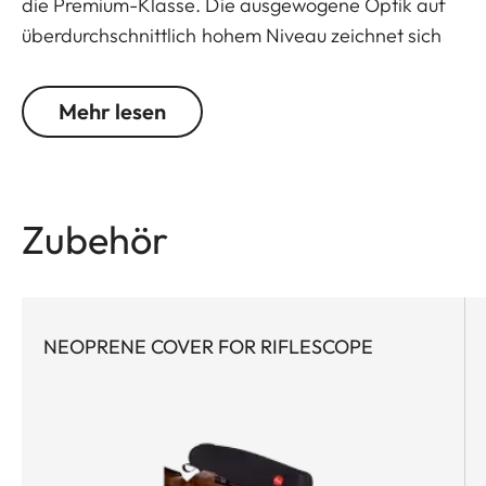
die Premium-Klasse. Die ausgewogene Optik auf
überdurchschnittlich hohem Niveau zeichnet sich
durch den äußerst scharfen Leuchtpunkt, den 6-
fach Zoom, die große Austrittspupille und das weite
Mehr lesen
Sehfeld aus. Die robuste Bauweise prädestiniert
das Leica Amplus 6 für kompromisslose Einsatze in
jedem Gelände - selbst bei widrigsten
Wetterbedingungen. Die hochwertige Haptik der
Zubehör
Funktionselemente sorgt im entscheidenden
Moment für ein sicheres und flexibles Handling.
NEOPRENE COVER FOR RIFLESCOPE