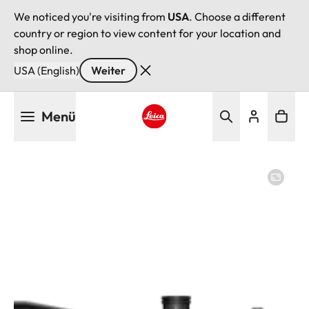
We noticed you're visiting from
USA
. Choose a different
country or region to view content for your location and
shop online.
USA (English)
Weiter
Direkt
Menü
zum
Inhalt
Leica logo - Home