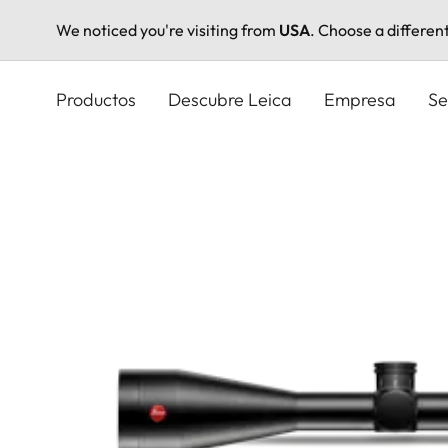
We noticed you're visiting from
USA
. Choose a differen
Pasar
al
Productos
Descubre Leica
Empresa
Se
contenido
principal