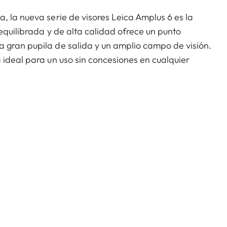
, la nueva serie de visores Leica Amplus 6 es la
 equilibrada y de alta calidad ofrece un punto
 gran pupila de salida y un amplio campo de visión.
 ideal para un uso sin concesiones en cualquier
s más adversas. El tacto de alta calidad de los
o y flexible en el momento decisivo.