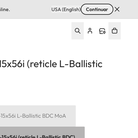
line.
USA (English)
Continuar
x56i (reticle L-Ballistic
15x56i L-Ballistic BDC MoA
15x56i (reticle L-Ballistic BDC)