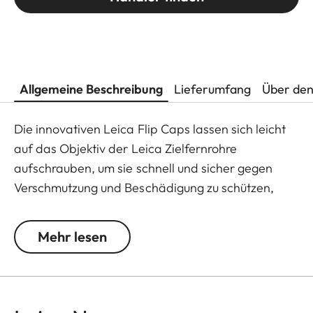
Allgemeine Beschreibung
Lieferumfang
Über den
Die innovativen Leica Flip Caps lassen sich leicht
auf das Objektiv der Leica Zielfernrohre
aufschrauben, um sie schnell und sicher gegen
Verschmutzung und Beschädigung zu schützen,
beispielsweise bei einer anspruchsvollen
Pirschjagd.
Mehr lesen
Von Leica konstruiert und entwickelt, bestehen die
hochwertigen Flip Caps aus polymerbasiertem
Material und sind dadurch besonders robust und
wetterfest. So werden die Flip Caps zur