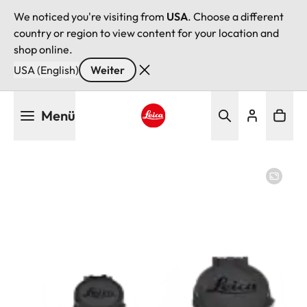
We noticed you're visiting from
USA
. Choose a different
country or region to view content for your location and
shop online.
USA (English)
Weiter
Direkt
Menü
zum
Inhalt
Leica logo - Home