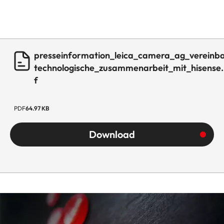
presseinformation_leica_camera_ag_vereinba
technologische_zusammenarbeit_mit_hisense
f
PDF
64.97 KB
Download