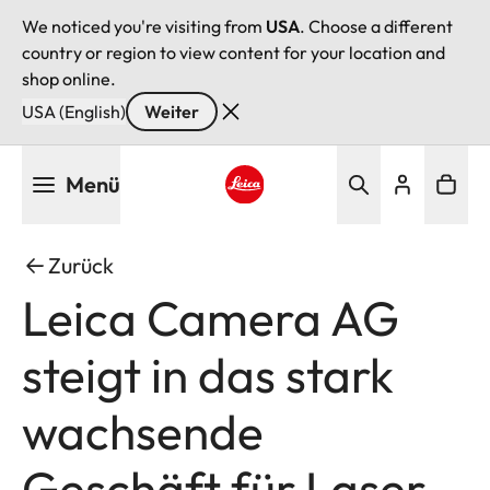
We noticed you're visiting from
USA
. Choose a different
country or region to view content for your location and
shop online.
USA (English)
Weiter
Direkt
Menü
zum
Inhalt
Leica logo - Home
Zurück
Leica Camera AG
steigt in das stark
wachsende
Geschäft für Laser-