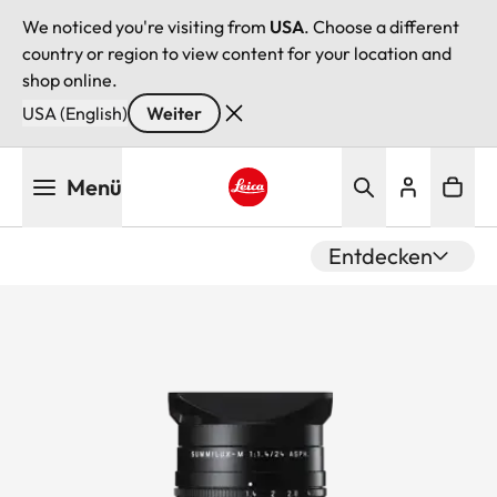
We noticed you're visiting from
USA
. Choose a different
country or region to view content for your location and
shop online.
USA (English)
Weiter
Direkt
Menü
zum
Inhalt
Leica logo - Home
Entdecken