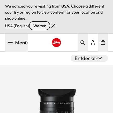
We noticed you're visiting from
USA
. Choose a different
country or region to view content for your location and
shop online.
USA (English)
Weiter
Direkt
Menü
zum
Inhalt
Leica logo - Home
Entdecken