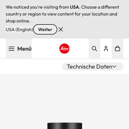
We noticed you're visiting from
USA
. Choose a different
country or region to view content for your location and
shop online.
USA (English)
Weiter
Direkt
Menü
zum
Inhalt
Leica logo - Home
Technische Daten