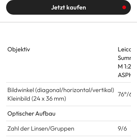
Jetzt kaufen
Objektiv
Leica
Summi
M 1:2/
ASPH.
Bildwinkel (diagonal/horizontal/vertikal)
76°/65
Kleinbild (24 x 36 mm)
Optischer Aufbau
Zahl der Linsen/Gruppen
9/6