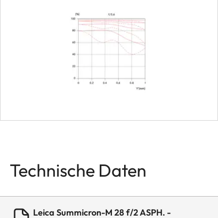
Filter
E46
Gegenlichtblende
auszie
Maße
Länge
Ca. 5
Durchmesser
Ca. 5
Gewicht
Ca. 27
Technische Daten
Leica Summicron-M 28 f/2 ASPH. -