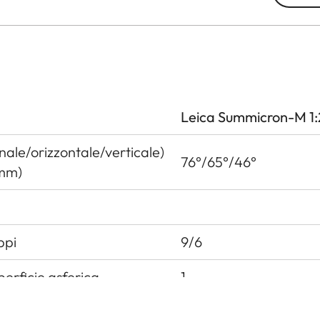
Leica Summicron-M 1:
ale/orizzontale/verticale)
76°/65°/46°
 mm)
ppi
9/6
erficie asferica
1
i entrata a monte della