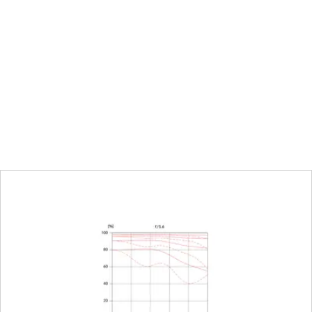
(m)/piedi (ft)
 408 mm
egolabile a incrementi