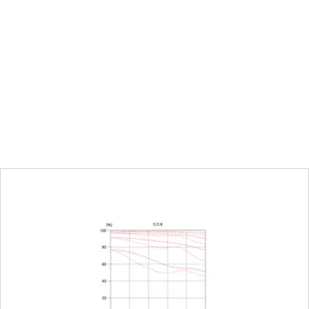
12,7 mm
Da 0,4 m a ∞
a a fuoco
Scala combinata metri 
imo
Pieno formato: 272 x
1:11,3
mento
Diaframma a scatto, r
di 1/2
16