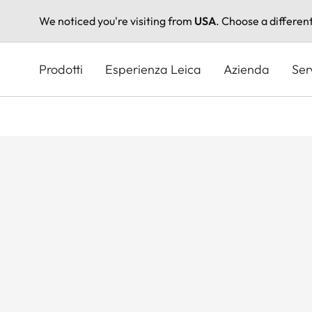
We noticed you're visiting from
USA
. Choose a differen
Salta
al
Prodotti
Esperienza Leica
Azienda
Ser
contenuto
principale