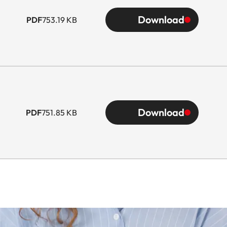
Download
PDF
753.19 KB
Download
PDF
751.85 KB