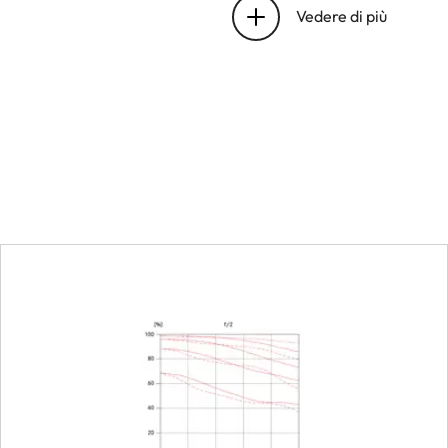
baionetta
Vedere di più
Campo di lavoro
Regolazione della mess
Scala
Campo inquadrato min
Scala massima
Diaframma
Impostazione/Funziona
Diaframma minimo