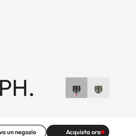
PH.
va un negozio
Acquista ora