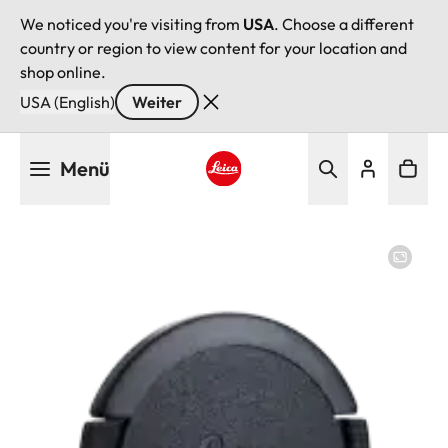
We noticed you're visiting from
USA
. Choose a different
country or region to view content for your location and
shop online.
USA (English)
Weiter
Direkt
Menü
zum
Inhalt
Leica logo - Home