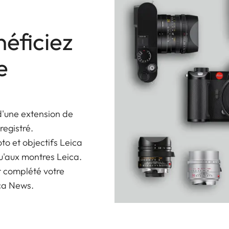
éficiez
e
d'une extension de
registré.
oto et objectifs Leica
u'aux montres Leica.
r complété votre
ica News.