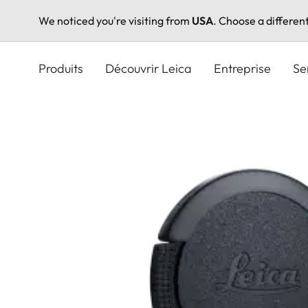
We noticed you're visiting from
USA
. Choose a differen
Aller
au
Produits
Découvrir Leica
Entreprise
Se
contenu
principal