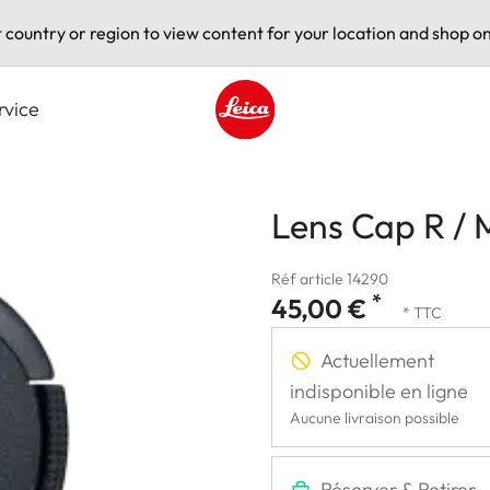
t country or region to view content for your location and shop on
rvice
Leica logo - Home
Lens Cap R /
Réf article 14290
*
45,00 €
* TTC
Actuellement
indisponible en ligne
Aucune livraison possible
Réserver & Retirer