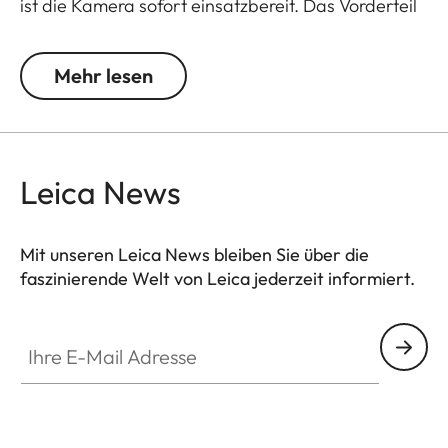
ist die Kamera sofort einsatzbereit. Das Vorderteil
der Bereitschaftstasche lässt sich werkzeuglos
entfernen und ist so auch als Protektor
Mehr lesen
verwendbar. Die Bedienelemente an der
Hinterseite der Kamera bleiben frei zugänglich.
Der untere Teil ist drehbar, so dass sich Akku und
Speicherkarte problemlos wechseln lassen.
Leica News
Mit unseren Leica News bleiben Sie über die
faszinierende Welt von Leica jederzeit informiert.
Ihre E-Mail Adresse