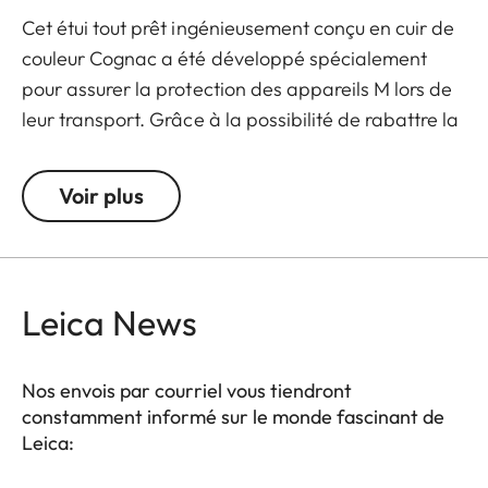
Cet étui tout prêt ingénieusement conçu en cuir de
couleur Cognac a été développé spécialement
pour assurer la protection des appareils M lors de
leur transport. Grâce à la possibilité de rabattre la
partie avant, l'appareil est toujours prêt pour
photographier en un instant. Et comme cette
Voir plus
partie avant peut aussi être complètement retirée
sans utiliser d'outil, le demi-étui restant en place
assure la protection du boîtier. Il permet l'accès à
toutes les commandes à l'arrière de l'appareil et sa
Leica News
partie inférieure peut être tournée pour permettre
le changement facile de la batterie et de la carte
Nos envois par courriel vous tiendront
mémoire.
constamment informé sur le monde fascinant de
Leica: