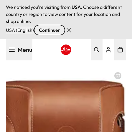
We noticed you're visiting from
USA
. Choose a different
country or region to view content for your location and
shop online.
USA (English)
Continuer
Aller
Menu
au
contenu
Leica logo - Home
principal