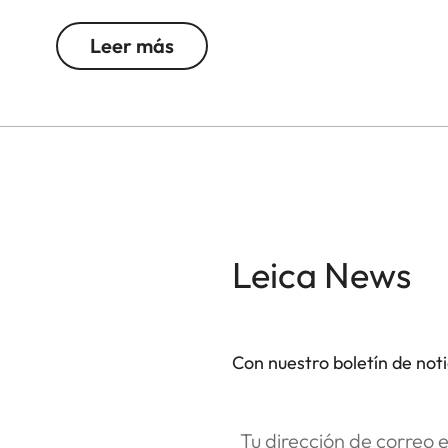
herramientas, la funda puede usarse también com
controles de la parte trasera de la cámara, y la p
Leer más
fácilmente la batería y la tarjeta de memoria.
Leica News
Con nuestro boletín de not
Tu dirección de correo electró