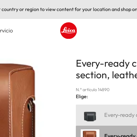
t country or region to view content for your location and shop on
rvicio
Leica logo - Home
Every-ready c
section, leath
N.º artículo 14890
Elige:
Every-ready c
Every-ready c