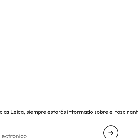
o protector. Permite acceder libremente a los
arte inferior es giratoria para permitir así cambiar
icias Leica, siempre estarás informado sobre el fascinan
nico