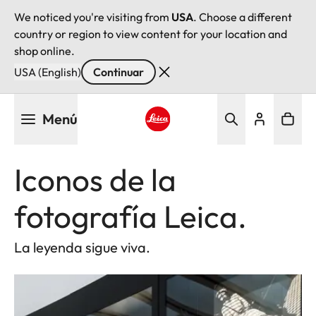
We noticed you're visiting from
USA
. Choose a different
country or region to view content for your location and
shop online.
USA (English)
Continuar
Pasar
Menú
al
contenido
Leica logo - Home
principal
Iconos de la
fotografía Leica.
La leyenda sigue viva.