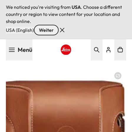
We noticed you're visiting from
USA
. Choose a different
country or region to view content for your location and
shop online.
USA (English)
Weiter
Direkt
Menü
zum
Inhalt
Leica logo - Home