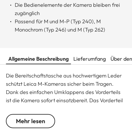
Die Bedienelemente der Kamera bleiben frei
zugänglich
Passend für M und M-P (Typ 240), M
Monochrom (Typ 246) und M (Typ 262)
Allgemeine Beschreibung
Lieferumfang
Über den
Die Bereitschaftstasche aus hochwertigem Leder
schützt Leica M-Kameras sicher beim Tragen.
Dank des einfachen Umklappens des Vorderteils
ist die Kamera sofort einsatzbereit. Das Vorderteil
der Bereitschaftstasche lässt sich werkzeuglos
entfernen und ist so auch als Protektor
Mehr lesen
verwendbar. Die Bedienelemente an der