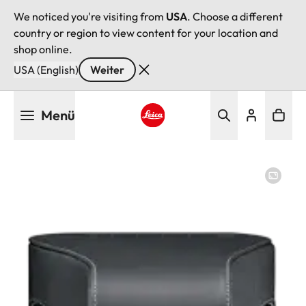
We noticed you're visiting from
USA
. Choose a different
country or region to view content for your location and
shop online.
USA (English)
Weiter
Direkt
Menü
zum
Inhalt
Leica logo - Home