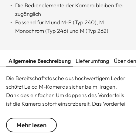
Die Bedienelemente der Kamera bleiben frei
zugänglich
Passend für M und M-P (Typ 240), M
Monochrom (Typ 246) und M (Typ 262)
Allgemeine Beschreibung
Lieferumfang
Über den
Die Bereitschaftstasche aus hochwertigem Leder
schützt Leica M-Kameras sicher beim Tragen.
Dank des einfachen Umklappens des Vorderteils
ist die Kamera sofort einsatzbereit. Das Vorderteil
der Bereitschaftstasche lässt sich werkzeuglos
entfernen und ist so auch als Protektor
Mehr lesen
verwendbar. Die Bedienelemente an der